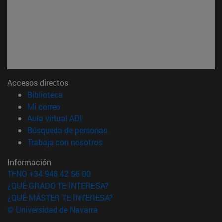
Accesos directos
(abre en nueva ventana)
Biblioteca
(abre en nueva ventana)
Mi correo
(abre en nueva ventana)
Aula virtual ADI
(abre en nueva ventana)
Búsqueda de personas
(abre en nueva ventana)
Trabaja con nosotros
Información
TFNO +34 948 42 56 00
¿QUÉ GRADO TE INTERESA?
¿QUÉ MÁSTER TE INTERESA?
© Universidad de Navarra