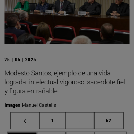
25 | 06 | 2025
Modesto Santos, ejemplo de una vida
lograda: intelectual vigoroso, sacerdote fiel
y figura entrañable
Imagen
Manuel Castells
Página
Páginas intermedias Us
Página
1
...
62