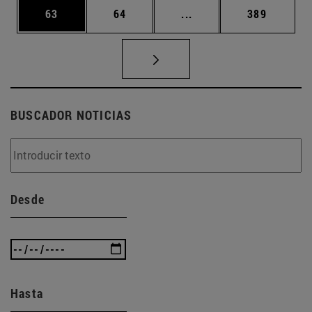
Página
Página
Páginas intermedias U
Página
63
64
...
389
BUSCADOR NOTICIAS
Desde
Hasta