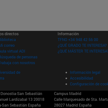
os directos
Información
(abre en nueva ventana)
Biblioteca
TFNO +34 948 42 56 00
(abre en nueva ventana)
Mi correo
¿QUÉ GRADO TE INTERESA?
(abre en nueva ventana)
Aula virtual ADI
¿QUÉ MÁSTER TE INTERESA
(abre en nueva ventana)
Búsqueda de personas
(abre en nueva ventana)
Trabaja con nosotros
versidad de
Información legal
rra
Accesibilidad
Configuración de coo
Donostia-San Sebastián
Campus Madrid
anuel Lardizabal 13 20018
Calle Marquesado de Sta. Marta
a-San Sebastián España
28027 Madrid España