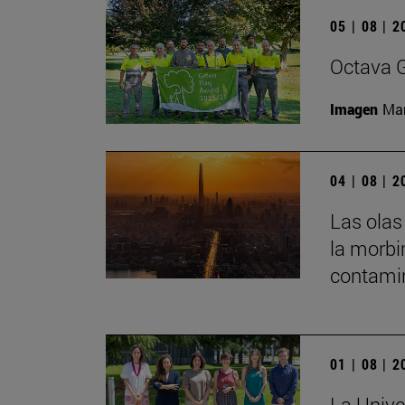
05 | 08 | 
Octava G
Imagen
Man
04 | 08 | 
Las olas
la morbi
contamin
01 | 08 | 
La Unive