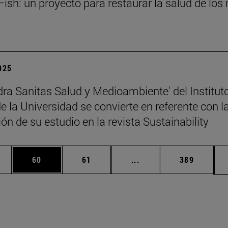
ish: un proyecto para restaurar la salud de los 
2025
dra Sanitas Salud y Medioambiente' del Institut
 la Universidad se convierte en referente con l
ón de su estudio en la revista Sustainability
edias Use TAB para desplazarse.
ina
Página
Página
Páginas intermedias Us
Página
60
61
...
389