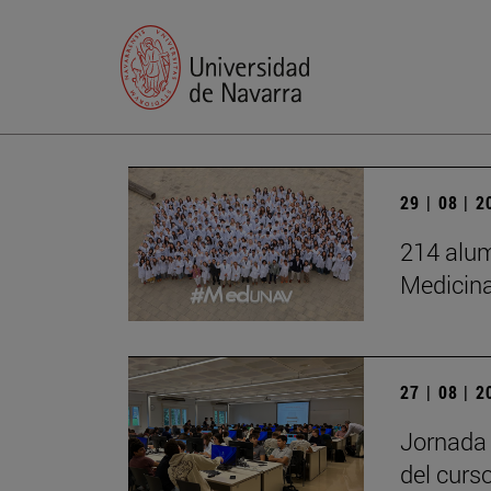
29 | 08 | 
214 alum
Medicin
27 | 08 | 
Jornada 
del curs