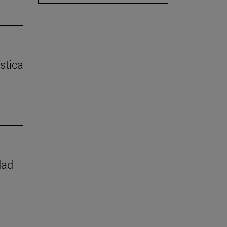
stica
dad