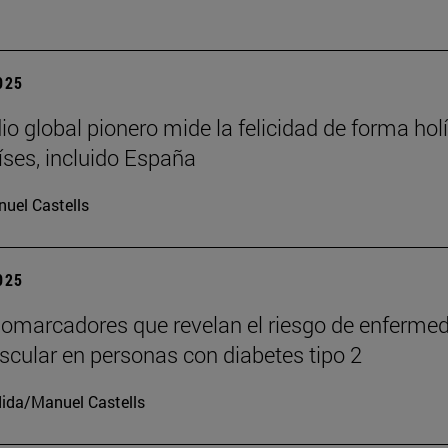
2025
io global pionero mide la felicidad de forma holí
íses, incluido España
uel Castells
2025
iomarcadores que revelan el riesgo de enferme
scular en personas con diabetes tipo 2
ida/Manuel Castells