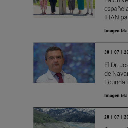
española
IHAN par
Imagen
Man
30 | 07 | 
El Dr. J
de Navar
Foundat
Imagen
Man
28 | 07 | 