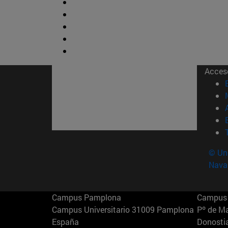
Acces
© Uni
Nava
Campus Pamplona
Campus 
Campus Universitario 31009 Pamplona
Pº de M
España
Donosti