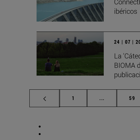
ConnectF
ibéricos
24 | 07 | 
La 'Cáte
BIOMA de
publicaci
Página
Páginas interm
Pág
1
...
59