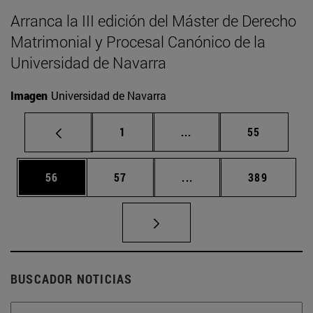
Arranca la III edición del Máster de Derecho
Matrimonial y Procesal Canónico de la
Universidad de Navarra
Imagen
Universidad de Navarra
Página
Páginas intermedias Us
Página
1
...
55
Página
Página
Páginas intermedias U
Página
56
57
...
389
BUSCADOR NOTICIAS