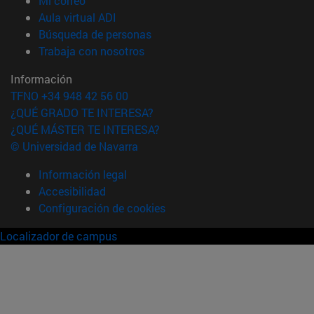
Mi correo
(abre en nueva ventana)
Aula virtual ADI
(abre en nueva ventana)
Búsqueda de personas
(abre en nueva ventana)
Trabaja con nosotros
Información
TFNO +34 948 42 56 00
¿QUÉ GRADO TE INTERESA?
¿QUÉ MÁSTER TE INTERESA?
© Universidad de Navarra
Información legal
Accesibilidad
Configuración de cookies
Localizador de campus