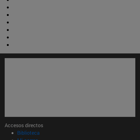
Accesos directos
(abre en nueva ventana)
Biblioteca
(abre en nueva ventana)