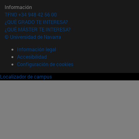
Información
TFNO +34 948 42 56 00
¿QUÉ GRADO TE INTERESA?
¿QUÉ MÁSTER TE INTERESA?
© Universidad de Navarra
Información legal
Accesibilidad
Configuración de cookies
Localizador de campus