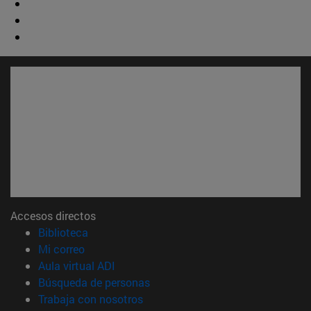
Accesos directos
(abre en nueva ventana)
Biblioteca
(abre en nueva ventana)
Mi correo
(abre en nueva ventana)
Aula virtual ADI
(abre en nueva ventana)
Búsqueda de personas
(abre en nueva ventana)
Trabaja con nosotros