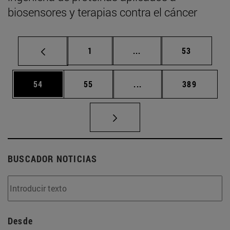
biosensores y terapias contra el cáncer
Página
Páginas intermedias Us
Página
1
...
53
Página
Página
Páginas intermedias U
Página
54
55
...
389
BUSCADOR NOTICIAS
Desde