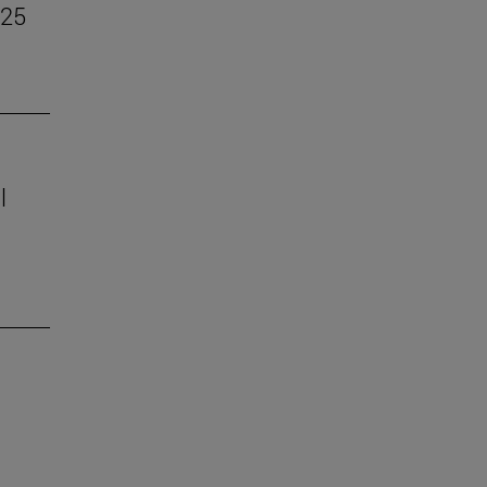
–25
l