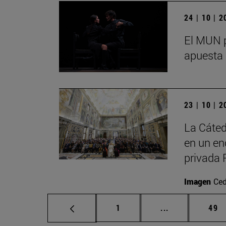
24 | 10 | 
El MUN p
apuesta 
23 | 10 | 
La Cáted
en un en
privada 
Imagen
Ced
Página
Páginas interm
Pág
1
...
49