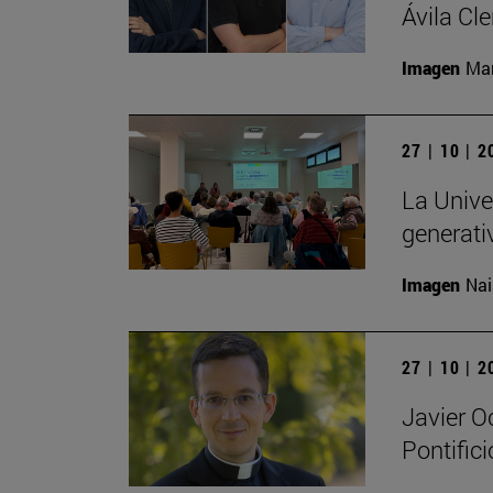
Ávila Cl
Imagen
Man
27 | 10 | 
La Univer
generati
Imagen
Nai
27 | 10 | 
Javier O
Pontific