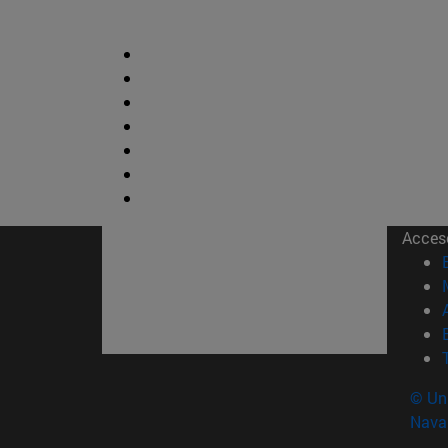
Acces
© Uni
Nava