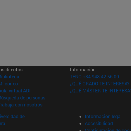
os directos
Información
(abre en nueva ventana)
Biblioteca
TFNO +34 948 42 56 00
(abre en nueva ventana)
Mi correo
¿QUÉ GRADO TE INTERESA?
(abre en nueva ventana)
Aula virtual ADI
¿QUÉ MÁSTER TE INTERESA
(abre en nueva ventana)
Búsqueda de personas
(abre en nueva ventana)
Trabaja con nosotros
versidad de
Información legal
rra
Accesibilidad
Configuración de coo