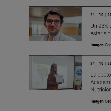
24 | 10 | 
Un 93% d
estar sin
Imagen
Ced
24 | 10 | 
La doct
Académi
Nutrición
Imagen
Ced