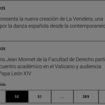
2025
resenta la nueva creación de La Venidera, una
por la danza española desde la contemporanei
2025
ra Jean Monnet de la Facultad de Derecho part
cuentro académico en el Vaticano y audiencia
Papa León XIV
ida
edias Use TAB para desplazarse.
ina
Página
Página
Páginas intermedias Us
Página
50
51
...
389