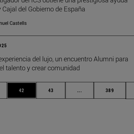
Cajal del Gobierno de España
uel Castells
2025
 experiencia del lujo, un encuentro Alumni para
 el talento y crear comunidad
edias Use TAB para desplazarse.
ina
Página
Página
Páginas intermedias Us
Página
42
43
...
389