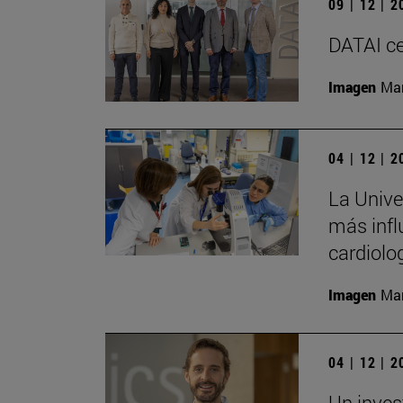
09 | 12 | 
DATAI ce
Imagen
Man
04 | 12 | 
La Univer
más infl
cardiolo
Imagen
Man
04 | 12 | 
Un inves