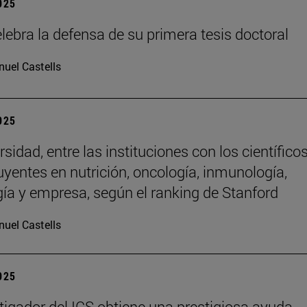
2025
lebra la defensa de su primera tesis doctoral
uel Castells
2025
sidad, entre las instituciones con los científico
uyentes en nutrición, oncología, inmunología,
gía y empresa, según el ranking de Stanford
uel Castells
2025
tigador del ICS obtiene una prestigiosa ayuda