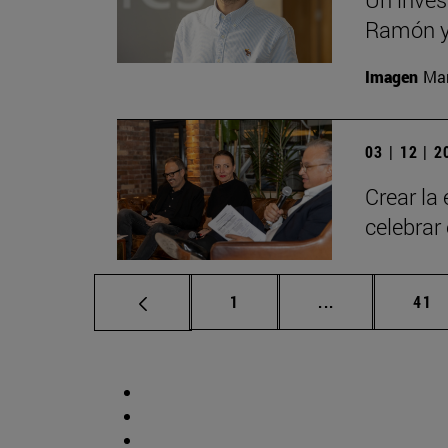
Ramón y 
Imagen
Man
03 | 12 | 
Crear la
celebrar
Página
Páginas interm
Pág
1
...
41