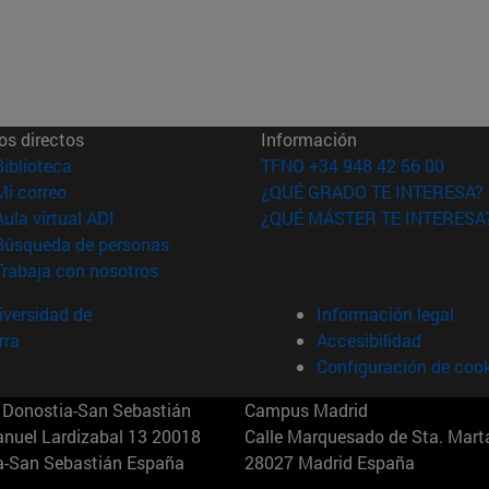
os directos
Información
(abre en nueva ventana)
Biblioteca
TFNO +34 948 42 56 00
(abre en nueva ventana)
Mi correo
¿QUÉ GRADO TE INTERESA?
(abre en nueva ventana)
Aula virtual ADI
¿QUÉ MÁSTER TE INTERESA
(abre en nueva ventana)
Búsqueda de personas
(abre en nueva ventana)
Trabaja con nosotros
versidad de
Información legal
rra
Accesibilidad
Configuración de coo
Donostia-San Sebastián
Campus Madrid
anuel Lardizabal 13 20018
Calle Marquesado de Sta. Marta
a-San Sebastián España
28027 Madrid España