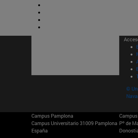
Acces
© Uni
Nava
Campus Pamplona
Campus 
Campus Universitario 31009 Pamplona
Pº de M
España
Donosti