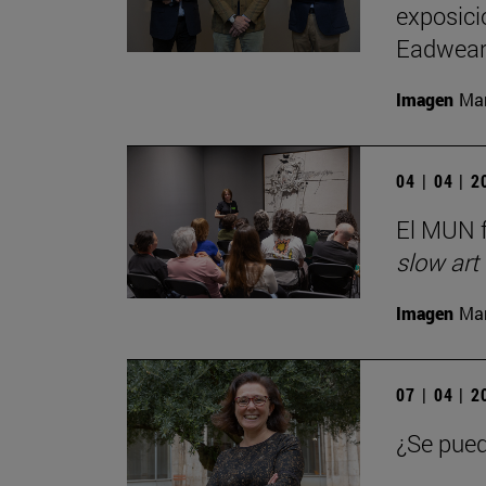
exposici
Eadwear
Imagen
Man
04 | 04 | 
El MUN f
slow art
Imagen
Man
07 | 04 | 
¿Se pued