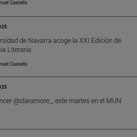
uel Castells
2025
rsidad de Navarra acoge la XXI Edición de
ia Literaria
uel Castells
2025
encer @claramore_, este martes en el MUN