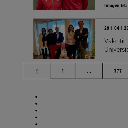
Imagen
Man
29 | 04 | 
Valentín
Universi
Página
Páginas intermed
Págin
1
...
377