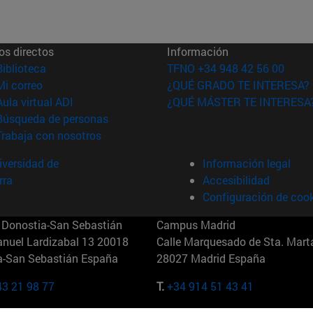
os directos
Información
(abre en nueva ventana)
Biblioteca
TFNO +34 948 42 56 00
(abre en nueva ventana)
Mi correo
¿QUÉ GRADO TE INTERESA?
(abre en nueva ventana)
Aula virtual ADI
¿QUÉ MÁSTER TE INTERESA
(abre en nueva ventana)
Búsqueda de personas
(abre en nueva ventana)
Trabaja con nosotros
versidad de
Información legal
rra
Accesibilidad
Configuración de coo
Donostia-San Sebastián
Campus Madrid
anuel Lardizabal 13 20018
Calle Marquesado de Sta. Marta
a-San Sebastián España
28027 Madrid España
43 21 98 77
T.
+34 914 51 43 41