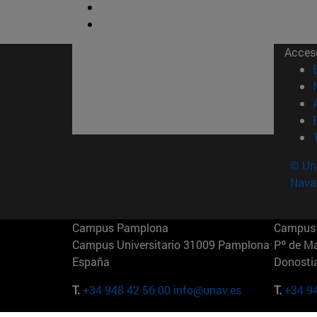
Acces
© Uni
Nava
Campus Pamplona
Campus 
Campus Universitario 31009 Pamplona
Pº de M
España
Donosti
T.
+34 948 42 56 00
info@unav.es
T.
+34 9