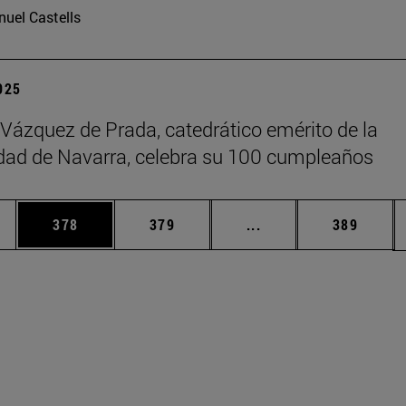
uel Castells
2025
 Vázquez de Prada, catedrático emérito de la
dad de Navarra, celebra su 100 cumpleaños
ias Use TAB para desplazarse.
a
Página
Página
Páginas intermedias 
Página
378
379
...
389