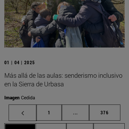
01 | 04 | 2025
Más allá de las aulas: senderismo inclusivo
en la Sierra de Urbasa
Imagen
Cedida
Página
Páginas intermedias Us
Página
1
...
376