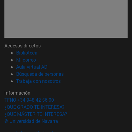
Accesos directos
(abre en nueva ventana)
Biblioteca
(abre en nueva ventana)
Mi correo
(abre en nueva ventana)
Aula virtual ADI
(abre en nueva ventana)
Búsqueda de personas
(abre en nueva ventana)
Trabaja con nosotros
Información
TFNO +34 948 42 56 00
¿QUÉ GRADO TE INTERESA?
¿QUÉ MÁSTER TE INTERESA?
© Universidad de Navarra