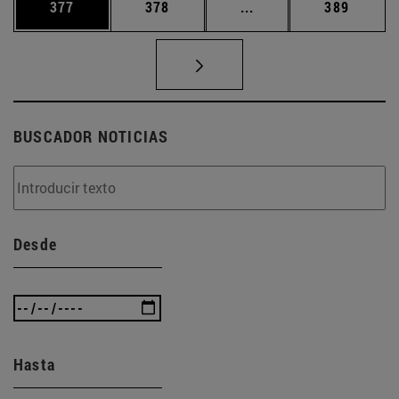
Página
Página
Páginas intermedias 
Página
377
378
...
389
BUSCADOR NOTICIAS
Desde
Hasta