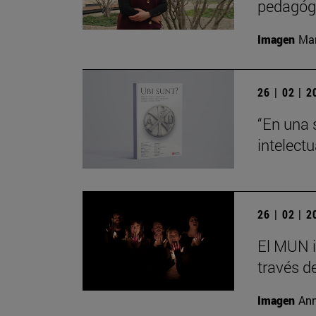
pedagógi
Imagen
Man
26 | 02 | 
“En una 
intelect
26 | 02 | 
El MUN i
través de
Imagen
Ann