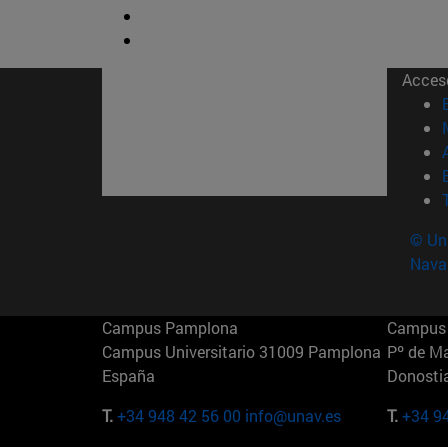
Acces
© Uni
Nava
Campus Pamplona
Campus 
Campus Universitario 31009 Pamplona
Pº de M
España
Donosti
T.
+34 948 42 56 00
info@unav.es
T.
+34 9