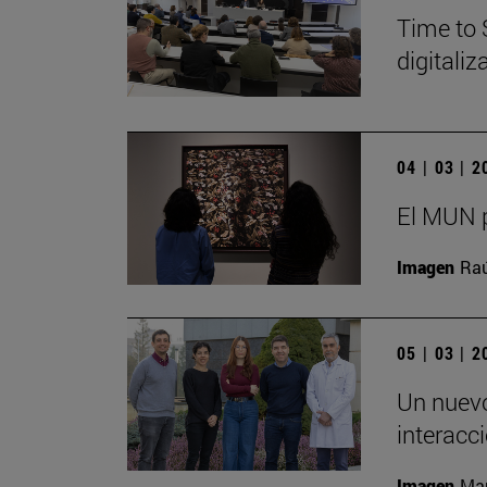
Time to 
digitali
04 | 03 | 
El MUN p
Imagen
Raú
05 | 03 | 
Un nuevo
interacc
Imagen
Man