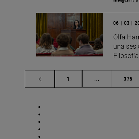
06 | 03 | 
Olfa Ham
una sesi
Filosofí
Página
Páginas intermed
Págin
1
...
375