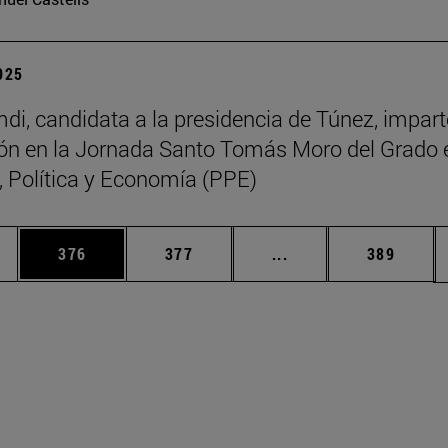
2025
di, candidata a la presidencia de Túnez, impart
ón en la Jornada Santo Tomás Moro del Grado 
a, Política y Economía (PPE)
ias Use TAB para desplazarse.
a
Página
Página
Páginas intermedias 
Página
376
377
...
389