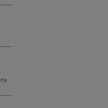
e
rra