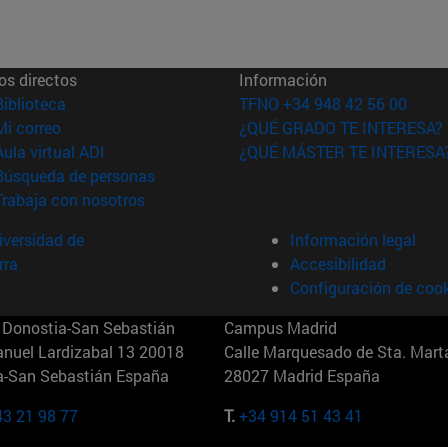
os directos
Información
(abre en nueva ventana)
Biblioteca
TFNO +34 948 42 56 00
(abre en nueva ventana)
Mi correo
¿QUÉ GRADO TE INTERESA?
(abre en nueva ventana)
Aula virtual ADI
¿QUÉ MÁSTER TE INTERESA
(abre en nueva ventana)
Búsqueda de personas
(abre en nueva ventana)
Trabaja con nosotros
versidad de
Información legal
rra
Accesibilidad
Configuración de coo
Donostia-San Sebastián
Campus Madrid
anuel Lardizabal 13 20018
Calle Marquesado de Sta. Marta
a-San Sebastián España
28027 Madrid España
43 21 98 77
T.
+34 914 51 43 41