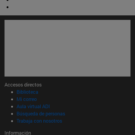
Accesos directos
(abre en nueva ventana)
Biblioteca
(abre en nueva ventana)
Mi correo
(abre en nueva ventana)
Aula virtual ADI
(abre en nueva ventana)
Búsqueda de personas
(abre en nueva ventana)
Trabaja con nosotros
Información