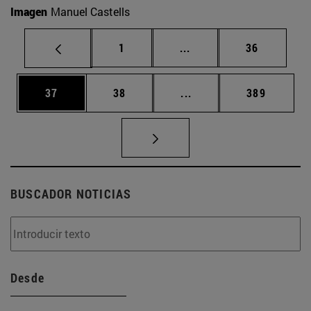
Imagen
Manuel Castells
Página
Páginas intermedias Us
Página
1
...
36
Página
Página
Páginas intermedias U
Página
37
38
...
389
BUSCADOR NOTICIAS
Desde