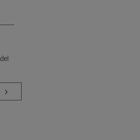
del
e TAB para desplazarse.