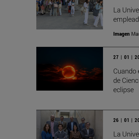
La Unive
empleado
Imagen
Man
27 | 01 | 
Cuando e
de Cienc
eclipse
26 | 01 | 
La Unive