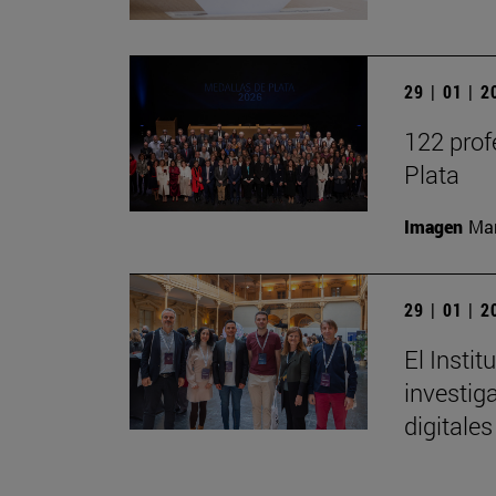
29 | 01 | 
122 prof
Plata
Imagen
Man
29 | 01 | 
El Insti
investig
digitales