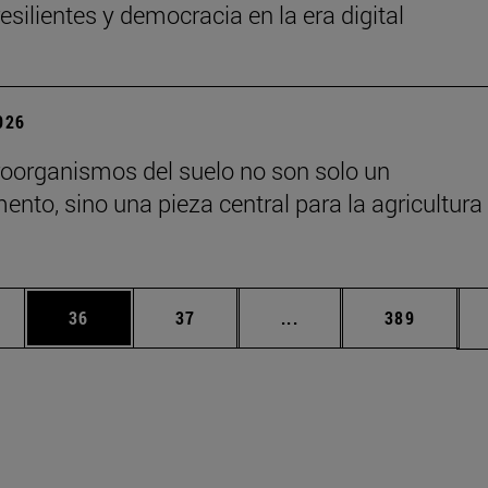
esilientes y democracia en la era digital
2026
oorganismos del suelo no son solo un
nto, sino una pieza central para la agricultura 
edias Use TAB para desplazarse.
ina
Página
Página
Páginas intermedias Us
Página
36
37
...
389