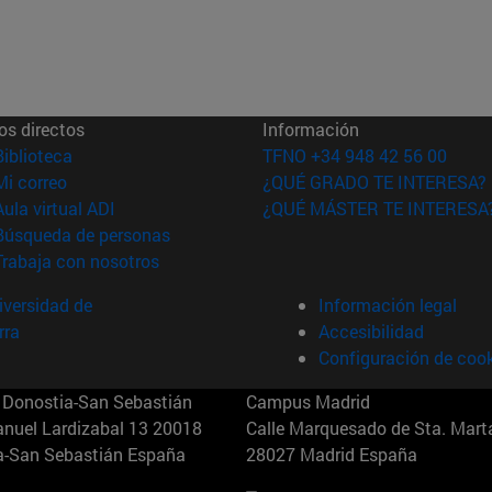
os directos
Información
(abre en nueva ventana)
Biblioteca
TFNO +34 948 42 56 00
(abre en nueva ventana)
Mi correo
¿QUÉ GRADO TE INTERESA?
(abre en nueva ventana)
Aula virtual ADI
¿QUÉ MÁSTER TE INTERESA
(abre en nueva ventana)
Búsqueda de personas
(abre en nueva ventana)
Trabaja con nosotros
versidad de
Información legal
rra
Accesibilidad
Configuración de coo
Donostia-San Sebastián
Campus Madrid
anuel Lardizabal 13 20018
Calle Marquesado de Sta. Marta
a-San Sebastián España
28027 Madrid España