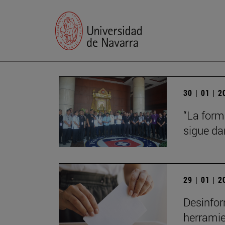
30 | 01 | 
“La form
sigue da
29 | 01 | 
Desinfor
herrami