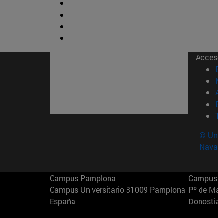
Acces
© Uni
Nava
Campus Pamplona
Campus 
Campus Universitario 31009 Pamplona
Pº de M
España
Donosti