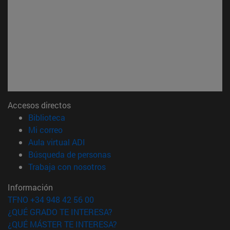
Accesos directos
(abre en nueva ventana)
Biblioteca
(abre en nueva ventana)
Mi correo
(abre en nueva ventana)
Aula virtual ADI
(abre en nueva ventana)
Búsqueda de personas
(abre en nueva ventana)
Trabaja con nosotros
Información
TFNO +34 948 42 56 00
¿QUÉ GRADO TE INTERESA?
¿QUÉ MÁSTER TE INTERESA?