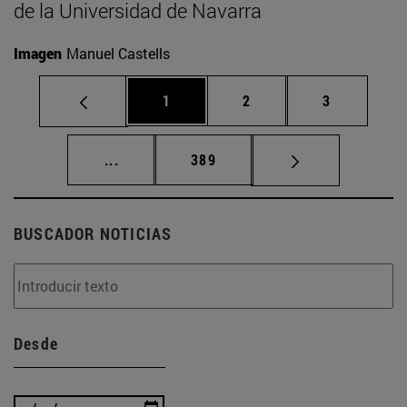
de la Universidad de Navarra
Imagen
Manuel Castells
Página
Página
Página
1
2
3
Páginas intermedias Use TAB para desplaz
Página
...
389
BUSCADOR NOTICIAS
Desde