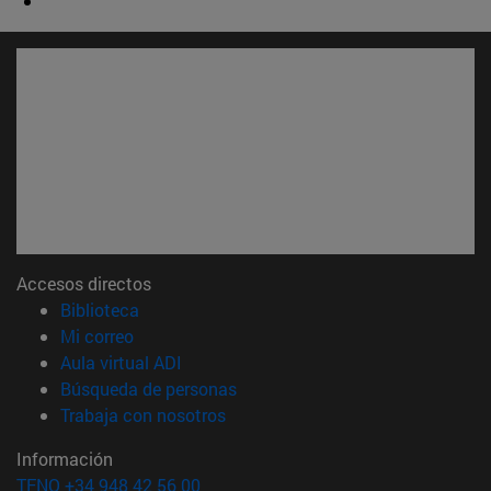
Accesos directos
(abre en nueva ventana)
Biblioteca
(abre en nueva ventana)
Mi correo
(abre en nueva ventana)
Aula virtual ADI
(abre en nueva ventana)
Búsqueda de personas
(abre en nueva ventana)
Trabaja con nosotros
Información
TFNO +34 948 42 56 00