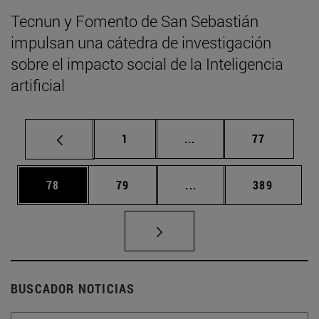
Tecnun y Fomento de San Sebastián
impulsan una cátedra de investigación
sobre el impacto social de la Inteligencia
artificial
Página
Páginas intermedias Us
Página
1
...
77
Página
Página
Páginas intermedias U
Página
78
79
...
389
BUSCADOR NOTICIAS