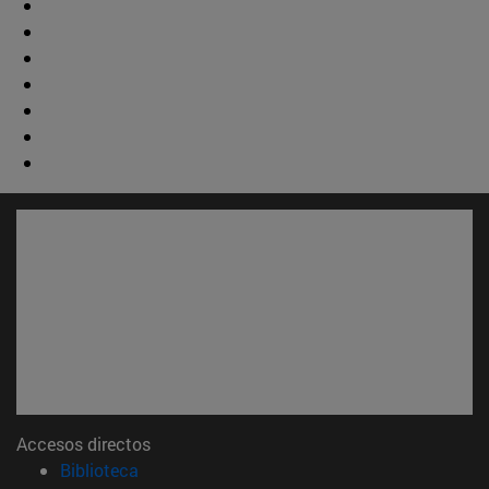
Accesos directos
(abre en nueva ventana)
Biblioteca