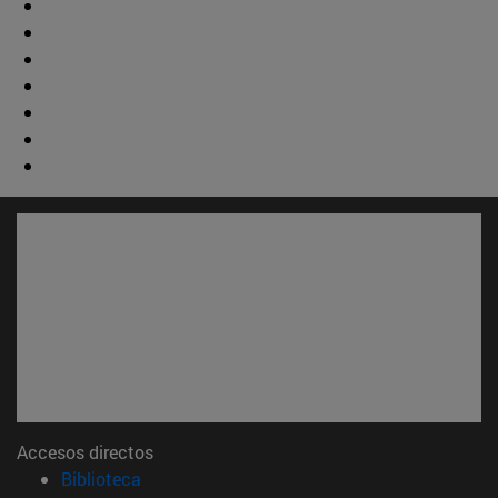
Accesos directos
(abre en nueva ventana)
Biblioteca