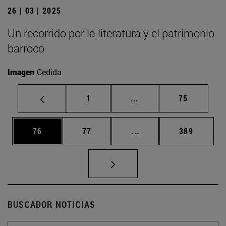
26 | 03 | 2025
Un recorrido por la literatura y el patrimonio
barroco
Imagen
Cedida
Página
Páginas intermedias Us
Página
1
...
75
Página
Página
Páginas intermedias U
Página
76
77
...
389
BUSCADOR NOTICIAS