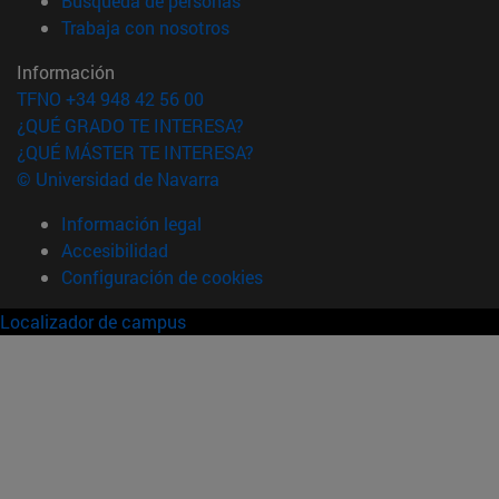
Búsqueda de personas
(abre en nueva ventana)
Trabaja con nosotros
Información
TFNO +34 948 42 56 00
¿QUÉ GRADO TE INTERESA?
¿QUÉ MÁSTER TE INTERESA?
© Universidad de Navarra
Información legal
Accesibilidad
Configuración de cookies
Localizador de campus