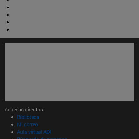
Accesos directos
(abre en nueva ventana)
Biblioteca
(abre en nueva ventana)
Mi correo
(abre en nueva ventana)
Aula virtual ADI
(abre en nueva ventana)