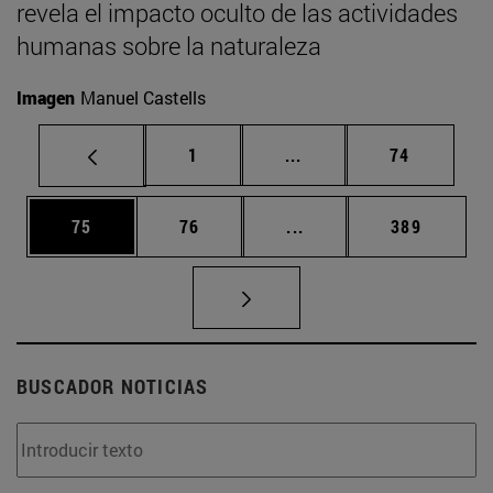
revela el impacto oculto de las actividades
humanas sobre la naturaleza
Imagen
Manuel Castells
Página
Páginas intermedias Us
Página
1
...
74
Página
Página
Páginas intermedias U
Página
75
76
...
389
BUSCADOR NOTICIAS