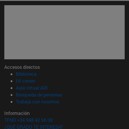
Accesos directos
(abre en nueva ventana)
Biblioteca
(abre en nueva ventana)
Mi correo
(abre en nueva ventana)
Aula virtual ADI
(abre en nueva ventana)
Búsqueda de personas
(abre en nueva ventana)
Trabaja con nosotros
Información
TFNO +34 948 42 56 00
¿QUÉ GRADO TE INTERESA?