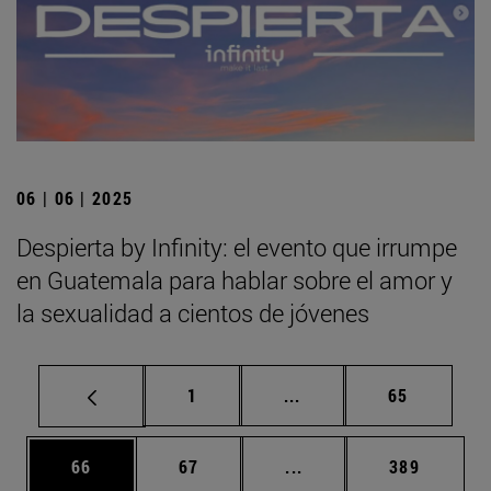
06 | 06 | 2025
Despierta by Infinity: el evento que irrumpe
en Guatemala para hablar sobre el amor y
la sexualidad a cientos de jóvenes
Página
Páginas intermedias Us
Página
1
...
65
Página
Página
Páginas intermedias U
Página
66
67
...
389