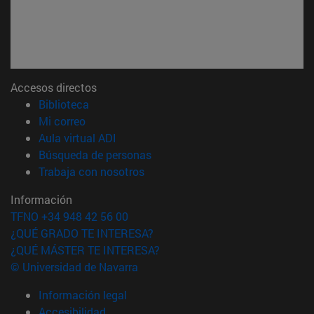
Accesos directos
(abre en nueva ventana)
Biblioteca
(abre en nueva ventana)
Mi correo
(abre en nueva ventana)
Aula virtual ADI
(abre en nueva ventana)
Búsqueda de personas
(abre en nueva ventana)
Trabaja con nosotros
Información
TFNO +34 948 42 56 00
¿QUÉ GRADO TE INTERESA?
¿QUÉ MÁSTER TE INTERESA?
© Universidad de Navarra
Información legal
Accesibilidad