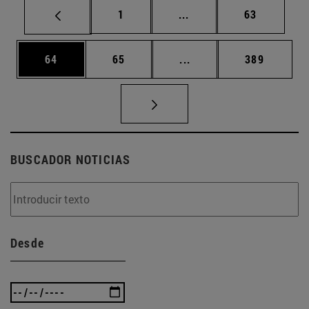
Página
Páginas intermedias Us
Página
1
...
63
Página
Página
Páginas intermedias U
Página
64
65
...
389
BUSCADOR NOTICIAS
Desde