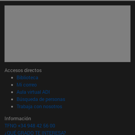
Accesos directos
(abre en nueva ventana)
Biblioteca
(abre en nueva ventana)
Mi correo
(abre en nueva ventana)
Aula virtual ADI
(abre en nueva ventana)
Búsqueda de personas
(abre en nueva ventana)
Trabaja con nosotros
Información
TFNO +34 948 42 56 00
¿QUÉ GRADO TE INTERESA?