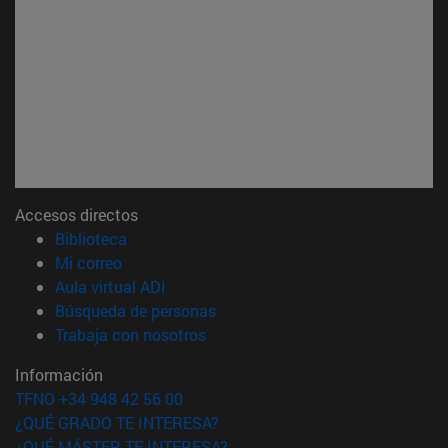
Accesos directos
(abre en nueva ventana)
Biblioteca
(abre en nueva ventana)
Mi correo
(abre en nueva ventana)
Aula virtual ADI
(abre en nueva ventana)
Búsqueda de personas
(abre en nueva ventana)
Trabaja con nosotros
Información
TFNO +34 948 42 56 00
¿QUÉ GRADO TE INTERESA?
¿QUÉ MÁSTER TE INTERESA?