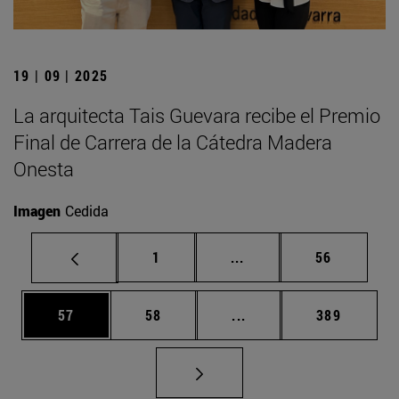
19 | 09 | 2025
La arquitecta Tais Guevara recibe el Premio
Final de Carrera de la Cátedra Madera
Onesta
Imagen
Cedida
Página
Páginas intermedias Us
Página
1
...
56
Página
Página
Páginas intermedias U
Página
57
58
...
389