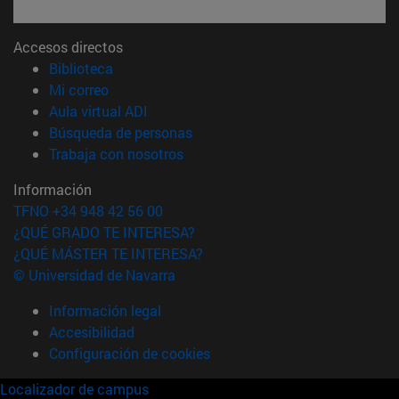
Accesos directos
(abre en nueva ventana)
Biblioteca
(abre en nueva ventana)
Mi correo
(abre en nueva ventana)
Aula virtual ADI
(abre en nueva ventana)
Búsqueda de personas
(abre en nueva ventana)
Trabaja con nosotros
Información
TFNO +34 948 42 56 00
¿QUÉ GRADO TE INTERESA?
¿QUÉ MÁSTER TE INTERESA?
© Universidad de Navarra
Información legal
Accesibilidad
Configuración de cookies
Localizador de campus