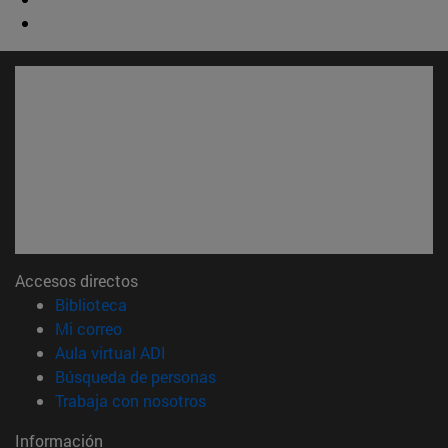
Accesos directos
(abre en nueva ventana)
Biblioteca
(abre en nueva ventana)
Mi correo
(abre en nueva ventana)
Aula virtual ADI
(abre en nueva ventana)
Búsqueda de personas
(abre en nueva ventana)
Trabaja con nosotros
Información