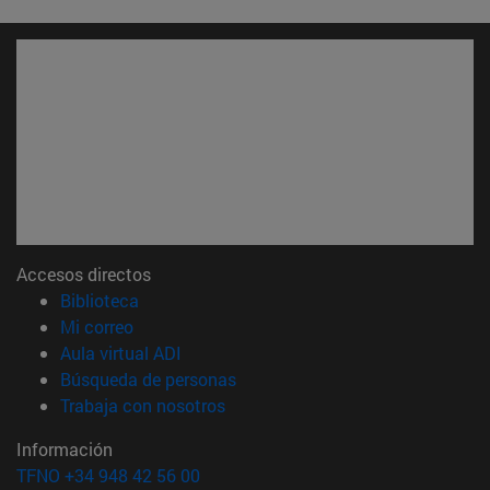
Accesos directos
(abre en nueva ventana)
Biblioteca
(abre en nueva ventana)
Mi correo
(abre en nueva ventana)
Aula virtual ADI
(abre en nueva ventana)
Búsqueda de personas
(abre en nueva ventana)
Trabaja con nosotros
Información
TFNO +34 948 42 56 00