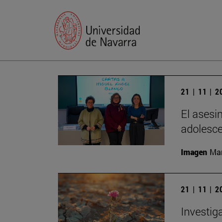
21 | 11 | 
El asesi
adolesc
Imagen
Man
21 | 11 | 
Investig