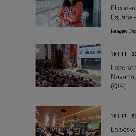
El consu
España e
Imagen
Ced
19 | 11 | 
Laborato
Navarra,
(QIA)
18 | 11 | 
La soste