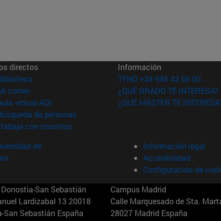
os directos
Información
(abre en nueva ventana)
Biblioteca
TFNO +34 948 42 56 00
(abre en nueva ventana)
Mi correo
¿QUÉ GRADO TE INTERESA?
(abre en nueva ventana)
Aula virtual ADI
¿QUÉ MÁSTER TE INTERESA
(abre en nueva ventana)
Búsqueda de personas
(abre en nueva ventana)
Trabaja con nosotros
versidad de
Información legal
rra
Accesibilidad
Configuración de coo
Donostia-San Sebastián
Campus Madrid
anuel Lardizabal 13 20018
Calle Marquesado de Sta. Marta
a-San Sebastián España
28027 Madrid España