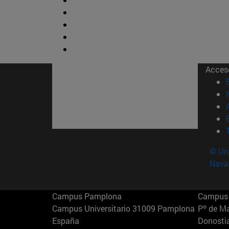
Acces
© Uni
Nava
Campus Pamplona
Campus 
Campus Universitario 31009 Pamplona
Pº de M
España
Donosti