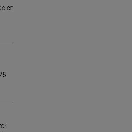
do en
025
tor