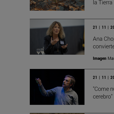
la Tierra
21 | 11 | 
Ana Chop
conviert
Imagen
Man
21 | 11 | 
"Come nu
cerebro"