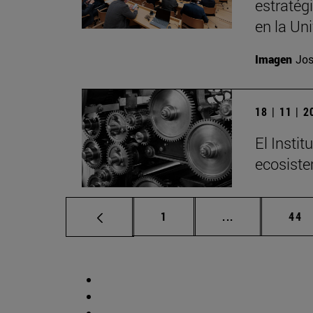
estratég
en la Un
Imagen
Jos
18 | 11 | 
El Insti
ecosiste
Página
Páginas interm
Pág
1
...
44