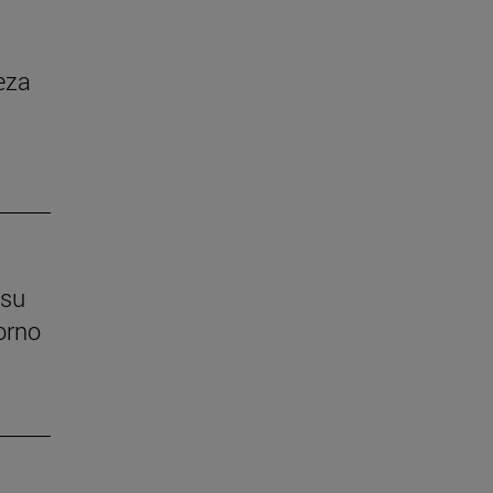
eza
 su
orno