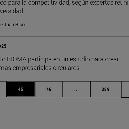
ico para la competitividad, según expertos reun
iversidad
é Juan Rico
2025
tuto BIOMA participa en un estudio para crear
mas empresariales circulares
edias Use TAB para desplazarse.
ina
Página
Página
Páginas intermedias Us
Página
45
46
...
389