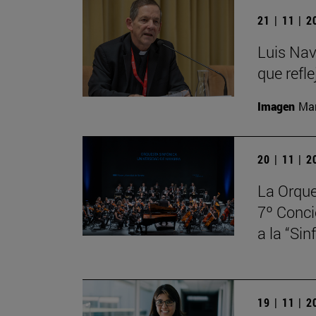
21 | 11 | 
Luis Nav
que refle
Imagen
Man
20 | 11 | 
La Orque
7º Conci
a la “Si
19 | 11 | 