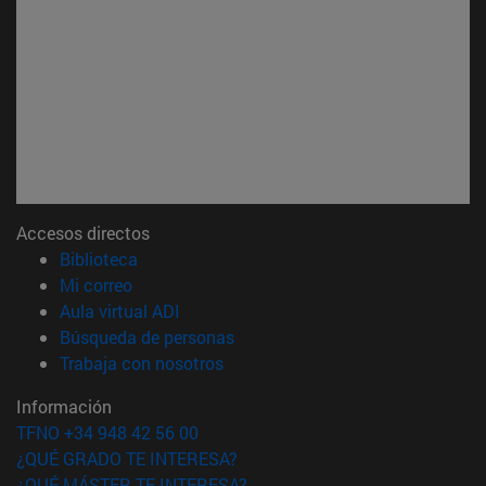
Accesos directos
(abre en nueva ventana)
Biblioteca
(abre en nueva ventana)
Mi correo
(abre en nueva ventana)
Aula virtual ADI
(abre en nueva ventana)
Búsqueda de personas
(abre en nueva ventana)
Trabaja con nosotros
Información
TFNO +34 948 42 56 00
¿QUÉ GRADO TE INTERESA?
¿QUÉ MÁSTER TE INTERESA?