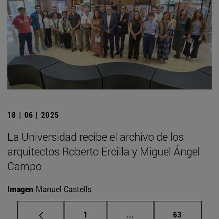
18 | 06 | 2025
La Universidad recibe el archivo de los
arquitectos Roberto Ercilla y Miguel Ángel
Campo
Imagen
Manuel Castells
Página
Páginas intermedias Us
Página
1
...
63