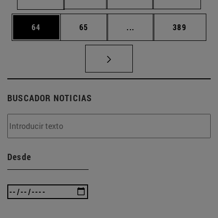
Página
Página
Páginas intermedias U
Página
64
65
...
389
BUSCADOR NOTICIAS
Desde