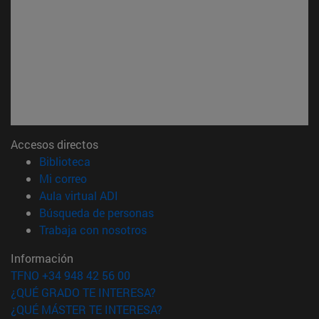
Accesos directos
(abre en nueva ventana)
Biblioteca
(abre en nueva ventana)
Mi correo
(abre en nueva ventana)
Aula virtual ADI
(abre en nueva ventana)
Búsqueda de personas
(abre en nueva ventana)
Trabaja con nosotros
Información
TFNO +34 948 42 56 00
¿QUÉ GRADO TE INTERESA?
¿QUÉ MÁSTER TE INTERESA?