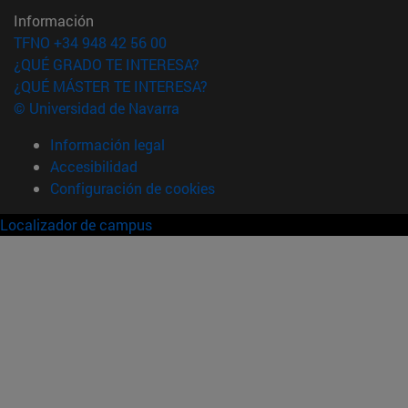
Información
TFNO +34 948 42 56 00
¿QUÉ GRADO TE INTERESA?
¿QUÉ MÁSTER TE INTERESA?
© Universidad de Navarra
Información legal
Accesibilidad
Configuración de cookies
Localizador de campus