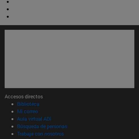
Accesos directos
(abre en nueva ventana)
Biblioteca
(abre en nueva ventana)
Mi correo
(abre en nueva ventana)
Aula virtual ADI
(abre en nueva ventana)
Búsqueda de personas
(abre en nueva ventana)
Trabaja con nosotros