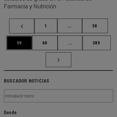
Farmacia y Nutrición
Página
Páginas intermedias Us
Página
1
...
58
Página
Página
Páginas intermedias U
Página
59
60
...
389
BUSCADOR NOTICIAS
Desde