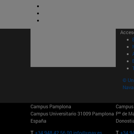
Acces
© Uni
Nava
Campus Pamplona
Campus 
Campus Universitario 31009 Pamplona
Pº de M
España
Donosti
T.
+34 948 42 56 00
info@unav.es
T.
+34 9