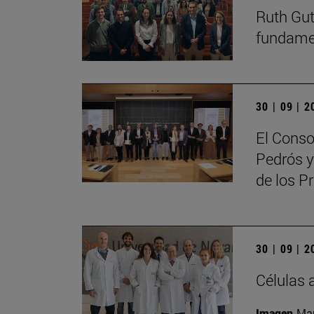
Ruth Guti
fundamen
30 | 09 | 
El Conso
Pedrós y
de los 
30 | 09 | 
Células 
Imagen
Man