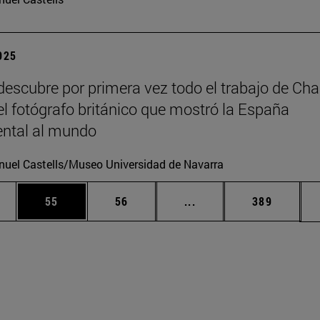
2025
escubre por primera vez todo el trabajo de Cha
 el fotógrafo británico que mostró la España
tal al mundo
uel Castells/Museo Universidad de Navarra
edias Use TAB para desplazarse.
ina
Página
Página
Páginas intermedias Us
Página
55
56
...
389