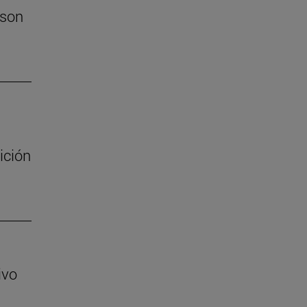
 son
ición
ivo