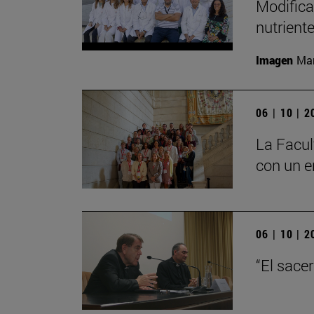
Modifica
nutrient
Imagen
Man
06 | 10 | 
La Facul
con un e
06 | 10 | 
“El sace