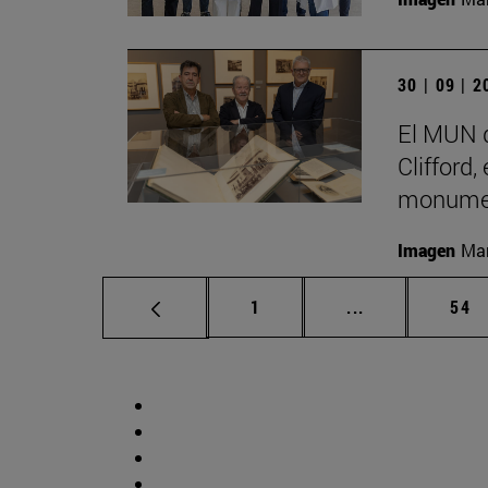
30 | 09 | 
El MUN d
Clifford,
monumen
Imagen
Man
Página
Páginas interm
Pág
1
...
54