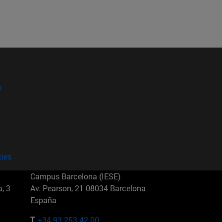
?
kies
Campus Barcelona (IESE)
, 3
Av. Pearson, 21 08034 Barcelona
España
T.
+34 93 253 42 00