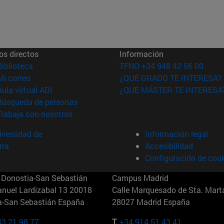
os directos
Información
(abre en nueva ventana)
Biblioteca
TFNO +34 948 42 56 00
(abre en nueva ventana)
Mi correo
¿QUÉ GRADO TE INTERESA?
(abre en nueva ventana)
Aula virtual ADI
¿QUÉ MÁSTER TE INTERESA
(abre en nueva ventana)
Búsqueda de personas
(abre en nueva ventana)
Trabaja con nosotros
versidad de
Información legal
rra
Accesibilidad
Configuración de coo
Donostia-San Sebastián
Campus Madrid
anuel Lardizabal 13 20018
Calle Marquesado de Sta. Marta
a-San Sebastián España
28027 Madrid España
43 21 98 77
T.
+34 914 51 43 41