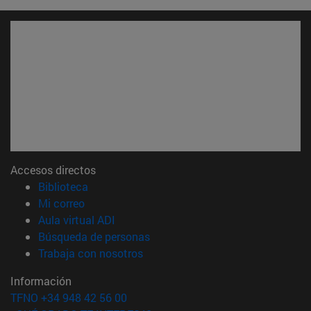
Accesos directos
(abre en nueva ventana)
Biblioteca
(abre en nueva ventana)
Mi correo
(abre en nueva ventana)
Aula virtual ADI
(abre en nueva ventana)
Búsqueda de personas
(abre en nueva ventana)
Trabaja con nosotros
Información
TFNO +34 948 42 56 00