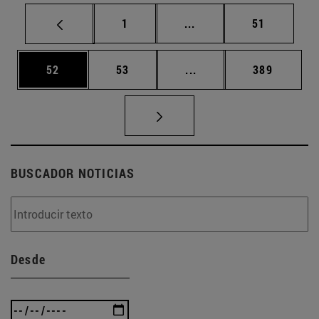
Página
Páginas intermedias Us
Página
1
...
51
Página
Página
Páginas intermedias U
Página
52
53
...
389
BUSCADOR NOTICIAS
Desde