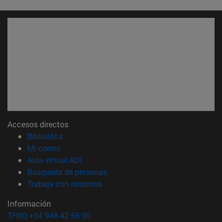
Accesos directos
(abre en nueva ventana)
Biblioteca
(abre en nueva ventana)
Mi correo
(abre en nueva ventana)
Aula virtual ADI
(abre en nueva ventana)
Búsqueda de personas
(abre en nueva ventana)
Trabaja con nosotros
Información
TFNO +34 948 42 56 00