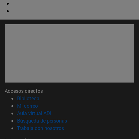
Accesos directos
(abre en nueva ventana)
Biblioteca
(abre en nueva ventana)
Mi correo
(abre en nueva ventana)
Aula virtual ADI
(abre en nueva ventana)
Búsqueda de personas
(abre en nueva ventana)
Trabaja con nosotros