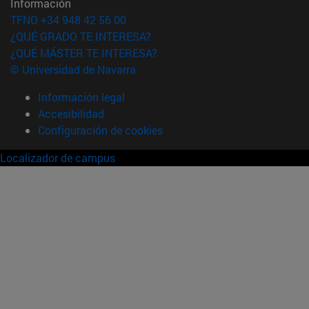
Información
TFNO +34 948 42 56 00
¿QUÉ GRADO TE INTERESA?
¿QUÉ MÁSTER TE INTERESA?
© Universidad de Navarra
Información legal
Accesibilidad
Configuración de cookies
Localizador de campus