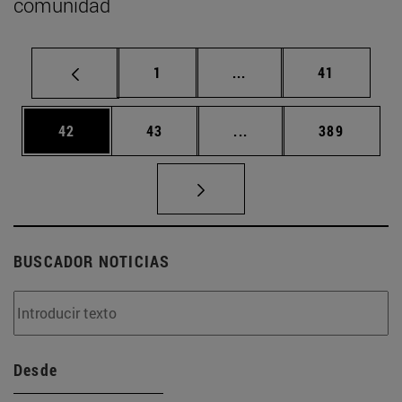
comunidad
Página
Páginas intermedias Us
Página
1
...
41
Página
Página
Páginas intermedias U
Página
42
43
...
389
BUSCADOR NOTICIAS
Desde