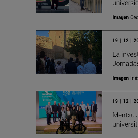
universi
Imagen
Ced
19 | 12 | 
La inves
Jornadas
Imagen
Iné
19 | 12 | 
Mentxu J
universit