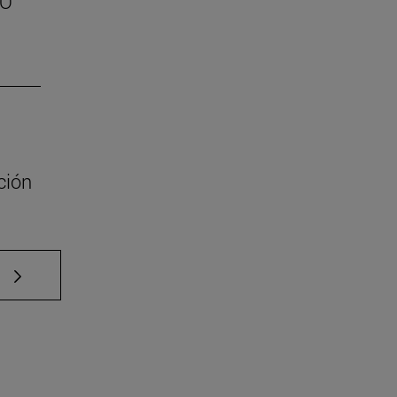
SO
ción
e TAB para desplazarse.