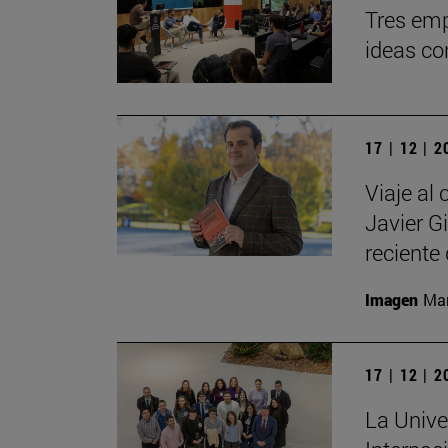
Tres emp
ideas co
17 | 12 | 
Viaje al 
Javier G
reciente 
Imagen
Man
17 | 12 | 
La Unive