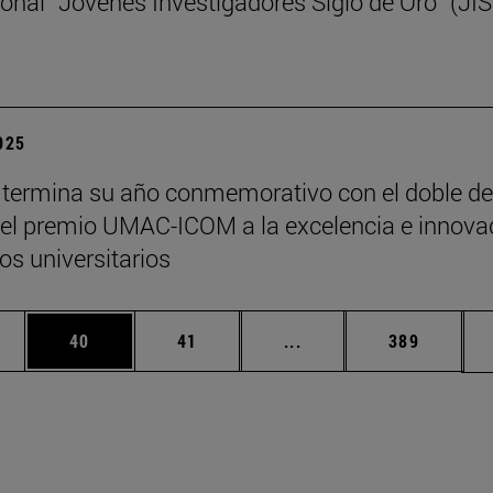
ional “Jóvenes Investigadores Siglo de Oro” (JI
2025
termina su año conmemorativo con el doble de
y el premio UMAC-ICOM a la excelencia e innova
s universitarios
edias Use TAB para desplazarse.
ina
Página
Página
Páginas intermedias Us
Página
40
41
...
389