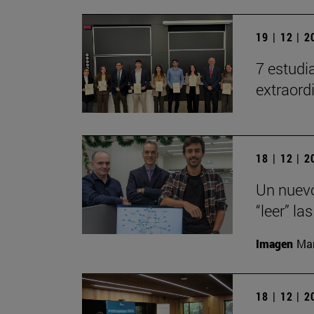
19 | 12 | 
7 estudi
extraord
18 | 12 | 
Un nuevo
“leer” la
Imagen
Man
18 | 12 | 