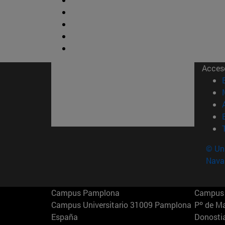
Acces
© Uni
Nava
Campus Pamplona
Campus 
Campus Universitario 31009 Pamplona
Pº de M
España
Donosti