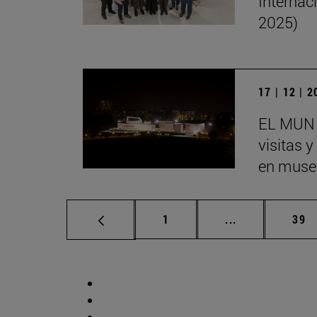
Internac
2025)
17 | 12 | 
EL MUN 
visitas 
en museo
Página
Páginas interm
Pág
1
...
39