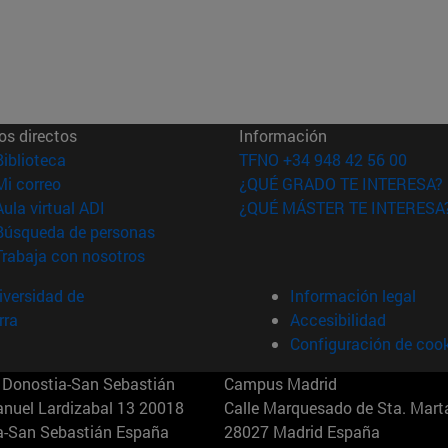
os directos
Información
(abre en nueva ventana)
Biblioteca
TFNO +34 948 42 56 00
(abre en nueva ventana)
Mi correo
¿QUÉ GRADO TE INTERESA?
(abre en nueva ventana)
Aula virtual ADI
¿QUÉ MÁSTER TE INTERESA
(abre en nueva ventana)
Búsqueda de personas
(abre en nueva ventana)
Trabaja con nosotros
versidad de
Información legal
rra
Accesibilidad
Configuración de coo
Donostia-San Sebastián
Campus Madrid
anuel Lardizabal 13 20018
Calle Marquesado de Sta. Marta
a-San Sebastián España
28027 Madrid España