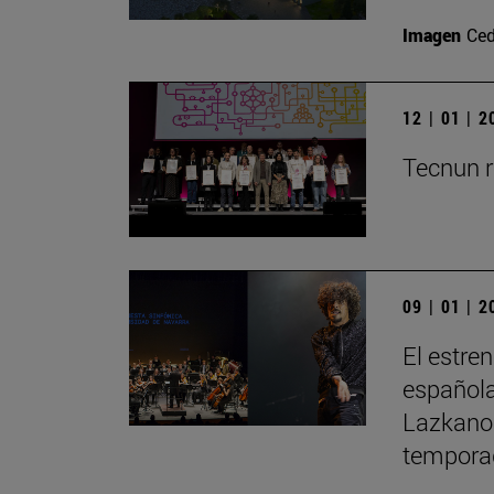
Imagen
Ced
12 | 01 | 
Tecnun r
09 | 01 | 
El estre
española
Lazkano 
tempora