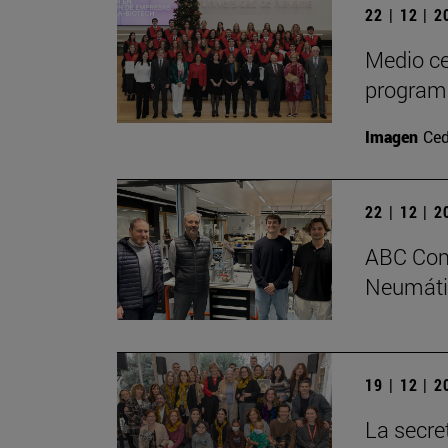
22 | 12 | 
Medio ce
program
Imagen
Ced
22 | 12 | 
ABC Comp
Neumátic
19 | 12 | 
La secre