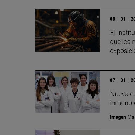
09 | 01 | 
El Insti
que los 
exposici
07 | 01 | 
Nueva es
inmunote
Imagen
Man