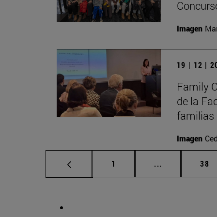
Concurso
Imagen
Man
19 | 12 | 
Family C
de la Fa
familias
Imagen
Ced
Página
Páginas interm
Pág
1
...
38