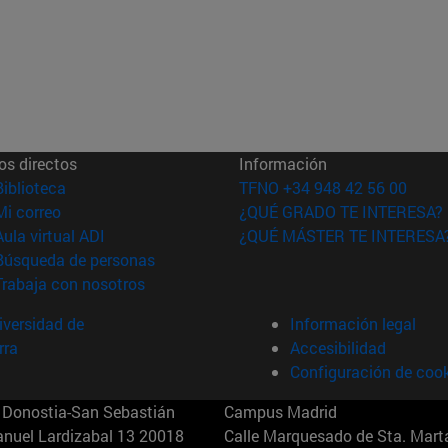
os directos
Información
(abre en nueva ventana)
Biblioteca
TFNO +34 948 42 56 00
(abre en nueva ventana)
Mi correo
¿QUÉ GRADO TE INTERESA?
(abre en nueva ventana)
Aula virtual ADI
¿QUÉ MÁSTER TE INTERESA
(abre en nueva ventana)
Búsqueda de personas
(abre en nueva ventana)
Trabaja con nosotros
versidad de
Información legal
rra
Accesibilidad
Configuración de coo
Donostia-San Sebastián
Campus Madrid
anuel Lardizabal 13 20018
Calle Marquesado de Sta. Marta