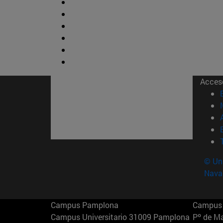
Acces
© Uni
Nava
Campus Pamplona
Campus 
Campus Universitario 31009 Pamplona
Pº de M