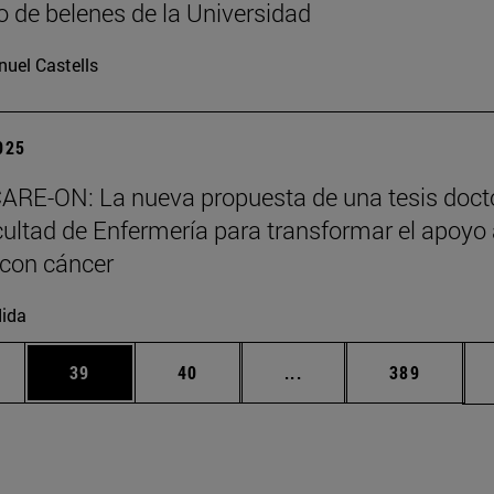
 de belenes de la Universidad
uel Castells
2025
ARE-ON: La nueva propuesta de una tesis doct
cultad de Enfermería para transformar el apoyo
 con cáncer
ida
edias Use TAB para desplazarse.
ina
Página
Página
Páginas intermedias Us
Página
39
40
...
389