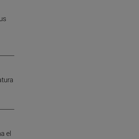
us
atura
a el