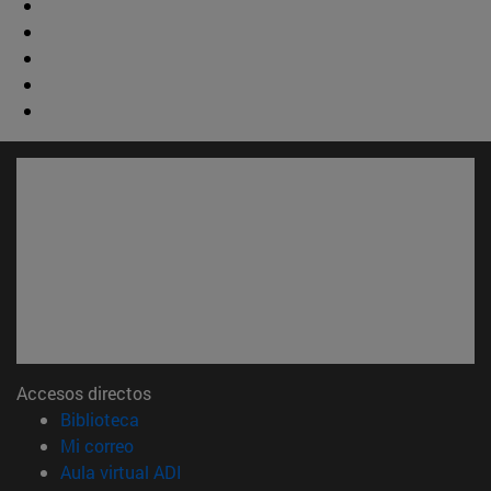
Accesos directos
(abre en nueva ventana)
Biblioteca
(abre en nueva ventana)
Mi correo
(abre en nueva ventana)
Aula virtual ADI