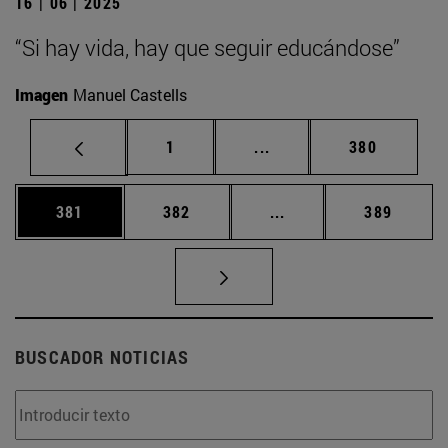
16 | 06 | 2025
“Si hay vida, hay que seguir educándose”
Imagen
Manuel Castells
Página
Páginas intermedias Us
Página
1
...
380
Página
Página
Páginas intermedias 
Página
381
382
...
389
BUSCADOR NOTICIAS