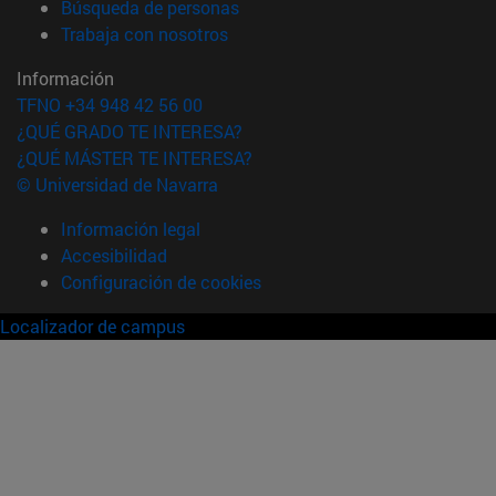
(abre en nueva ventana)
Búsqueda de personas
(abre en nueva ventana)
Trabaja con nosotros
Información
TFNO +34 948 42 56 00
¿QUÉ GRADO TE INTERESA?
¿QUÉ MÁSTER TE INTERESA?
© Universidad de Navarra
Información legal
Accesibilidad
Configuración de cookies
Localizador de campus