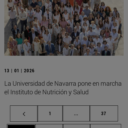
13 | 01 | 2026
La Universidad de Navarra pone en marcha
el Instituto de Nutrición y Salud
Página
Páginas intermedias Us
Página
1
...
37