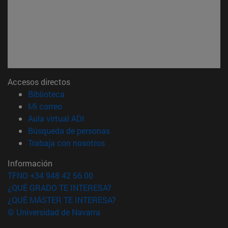
Accesos directos
(abre en nueva ventana)
Biblioteca
(abre en nueva ventana)
Mi correo
(abre en nueva ventana)
Aula virtual ADI
(abre en nueva ventana)
Búsqueda de personas
(abre en nueva ventana)
Trabaja con nosotros
Información
TFNO +34 948 42 56 00
¿QUÉ GRADO TE INTERESA?
¿QUÉ MÁSTER TE INTERESA?
© Universidad de Navarra