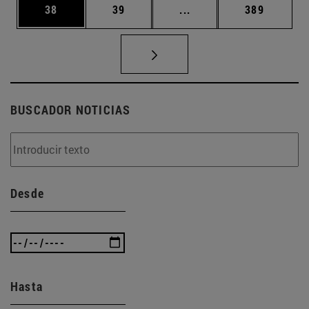
Página
Página
Páginas intermedias U
Página
38
39
...
389
BUSCADOR NOTICIAS
Desde
Hasta