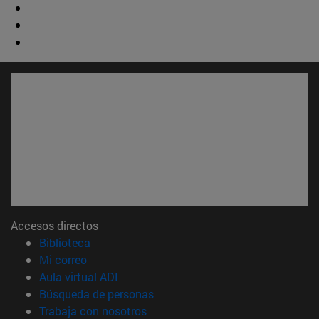
Accesos directos
(abre en nueva ventana)
Biblioteca
(abre en nueva ventana)
Mi correo
(abre en nueva ventana)
Aula virtual ADI
(abre en nueva ventana)
Búsqueda de personas
(abre en nueva ventana)
Trabaja con nosotros