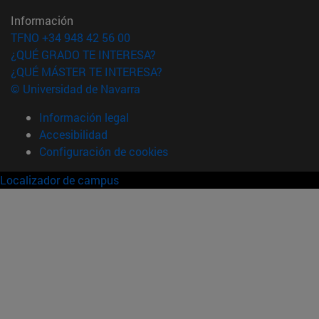
Información
TFNO +34 948 42 56 00
¿QUÉ GRADO TE INTERESA?
¿QUÉ MÁSTER TE INTERESA?
© Universidad de Navarra
Información legal
Accesibilidad
Configuración de cookies
Localizador de campus