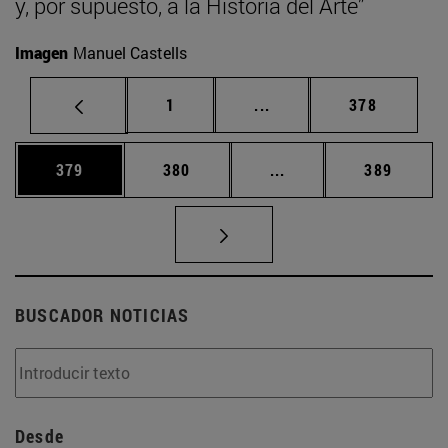
y, por supuesto, a la Historia del Arte”
Imagen
Manuel Castells
Página
Páginas intermedias Us
Página
1
...
378
Página
Página
Páginas intermedias 
Página
379
380
...
389
BUSCADOR NOTICIAS
Desde