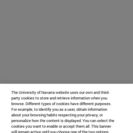
The University of Navarra website uses our own and third-
party cookies to store and retrieve information when you
browse. Different types of cookies have different purposes.
For example, to identify you as a user, obtain information
about your browsing habits respecting your privacy, or
personalize how the content is displayed. You can select the
cookies you want to enable or accept them all. This banner
will remain active until you choose one of the two options.