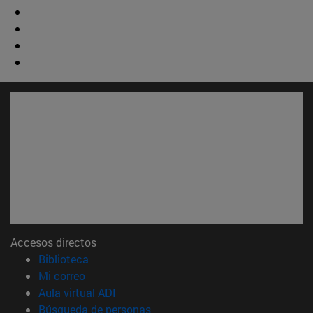
Accesos directos
(abre en nueva ventana)
Biblioteca
(abre en nueva ventana)
Mi correo
(abre en nueva ventana)
Aula virtual ADI
(abre en nueva ventana)
Búsqueda de personas