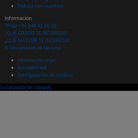
(abre en nueva ventana)
Trabaja con nosotros
Información
TFNO +34 948 42 56 00
¿QUÉ GRADO TE INTERESA?
¿QUÉ MÁSTER TE INTERESA?
© Universidad de Navarra
Información legal
Accesibilidad
Configuración de cookies
Localizador de campus