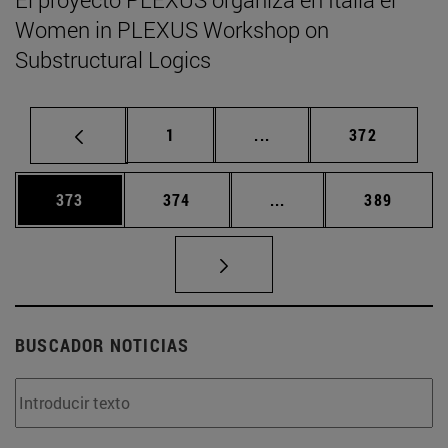
Women in PLEXUS Workshop on
Substructural Logics
Página
Páginas intermedias Us
Página
1
...
372
Página
Página
Páginas intermedias 
Página
373
374
...
389
BUSCADOR NOTICIAS