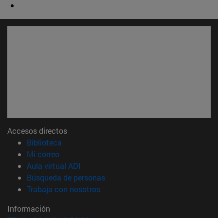
Accesos directos
(abre en nueva ventana)
Biblioteca
(abre en nueva ventana)
Mi correo
(abre en nueva ventana)
Aula virtual ADI
(abre en nueva ventana)
Búsqueda de personas
(abre en nueva ventana)
Trabaja con nosotros
Información