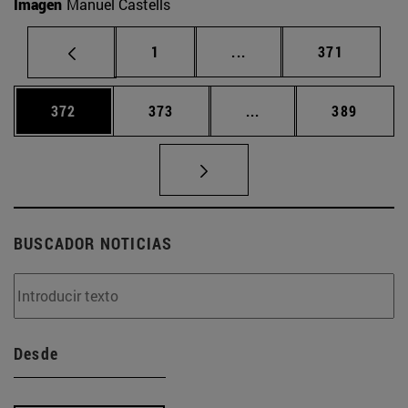
Imagen
Manuel Castells
Página
Páginas intermedias Us
Página
1
...
371
Página
Página
Páginas intermedias 
Página
372
373
...
389
BUSCADOR NOTICIAS
Desde