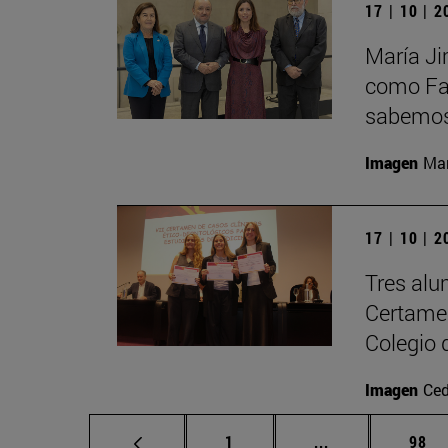
17 | 10 | 
María Ji
como Fac
sabemos 
Imagen
Man
17 | 10 | 
Tres alu
Certamen
Colegio 
Imagen
Ced
Página
Páginas interme
Pági
1
...
98