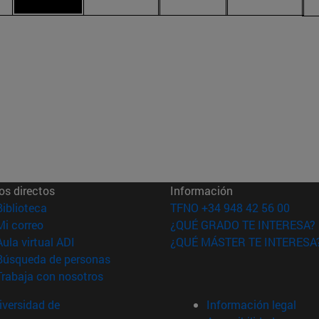
os directos
Información
(abre en nueva ventana)
Biblioteca
TFNO +34 948 42 56 00
(abre en nueva ventana)
Mi correo
¿QUÉ GRADO TE INTERESA?
(abre en nueva ventana)
Aula virtual ADI
¿QUÉ MÁSTER TE INTERESA
(abre en nueva ventana)
Búsqueda de personas
(abre en nueva ventana)
Trabaja con nosotros
versidad de
Información legal