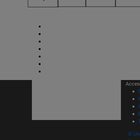
Acces
© Uni