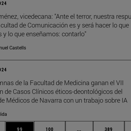
2024
ménez, vicedecana: "Ante el terror, nuestra resp
ultad de Comunicación es y será hacer lo que
y lo que enseñamos: contarlo"
uel Castells
2024
mnas de la Facultad de Medicina ganan el VII
 de Casos Clínicos éticos-deontológicos del
de Médicos de Navarra con un trabajo sobre IA
ida
dias Use TAB para desplazarse.
na
Página
Página
Páginas intermedias U
Página
99
100
...
389