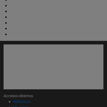
Accesos directos
(abre en nueva ventana)
Biblioteca
(abre en nueva ventana)