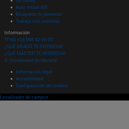
Mi correo
(abre en nueva ventana)
Aula virtual ADI
(abre en nueva ventana)
Búsqueda de personas
(abre en nueva ventana)
Trabaja con nosotros
Información
TFNO +34 948 42 56 00
¿QUÉ GRADO TE INTERESA?
¿QUÉ MÁSTER TE INTERESA?
© Universidad de Navarra
Información legal
Accesibilidad
Configuración de cookies
Localizador de campus