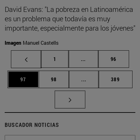
David Evans: "La pobreza en Latinoamérica
es un problema que todavía es muy
importante, especialmente para los jóvenes"
Imagen
Manuel Castells
Página
Páginas intermedias Us
Página
1
...
96
Página
Página
Páginas intermedias U
Página
97
98
...
389
BUSCADOR NOTICIAS