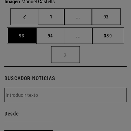
Imagen
Manuel Castells
Página
Páginas intermedias Us
Página
1
...
92
Página
Página
Páginas intermedias U
Página
93
94
...
389
BUSCADOR NOTICIAS
Desde