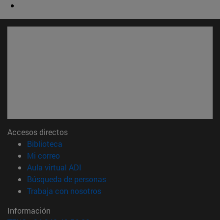
Accesos directos
(abre en nueva ventana)
Biblioteca
(abre en nueva ventana)
Mi correo
(abre en nueva ventana)
Aula virtual ADI
(abre en nueva ventana)
Búsqueda de personas
(abre en nueva ventana)
Trabaja con nosotros
Información