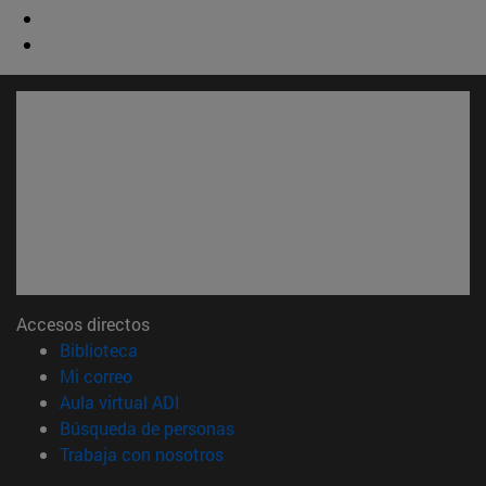
Accesos directos
(abre en nueva ventana)
Biblioteca
(abre en nueva ventana)
Mi correo
(abre en nueva ventana)
Aula virtual ADI
(abre en nueva ventana)
Búsqueda de personas
(abre en nueva ventana)
Trabaja con nosotros