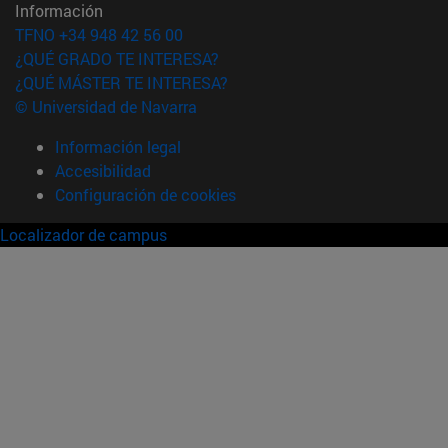
Información
TFNO +34 948 42 56 00
¿QUÉ GRADO TE INTERESA?
¿QUÉ MÁSTER TE INTERESA?
© Universidad de Navarra
Información legal
Accesibilidad
Configuración de cookies
Localizador de campus