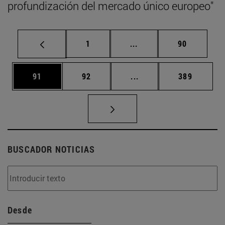
profundización del mercado único europeo"
Página
Páginas intermedias Us
Página
1
...
90
Página
Página
Páginas intermedias U
Página
91
92
...
389
BUSCADOR NOTICIAS
Desde