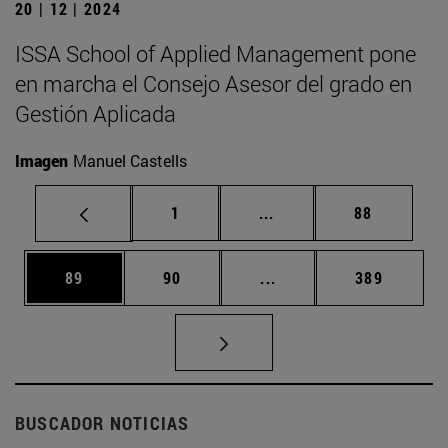
20 | 12 | 2024
ISSA School of Applied Management pone
en marcha el Consejo Asesor del grado en
Gestión Aplicada
Imagen
Manuel Castells
Página
Páginas intermedias Us
Página
1
...
88
Página
Página
Páginas intermedias U
Página
89
90
...
389
BUSCADOR NOTICIAS