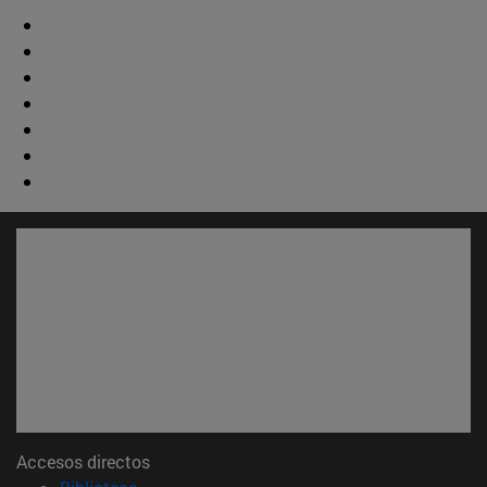
Accesos directos
(abre en nueva ventana)