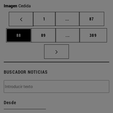
Imagen
Cedida
Página
Páginas intermedias Us
Página
1
...
87
Página
Página
Páginas intermedias U
Página
88
89
...
389
BUSCADOR NOTICIAS
Desde