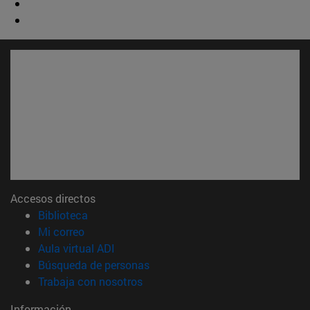
Accesos directos
(abre en nueva ventana)
Biblioteca
(abre en nueva ventana)
Mi correo
(abre en nueva ventana)
Aula virtual ADI
(abre en nueva ventana)
Búsqueda de personas
(abre en nueva ventana)
Trabaja con nosotros
Información