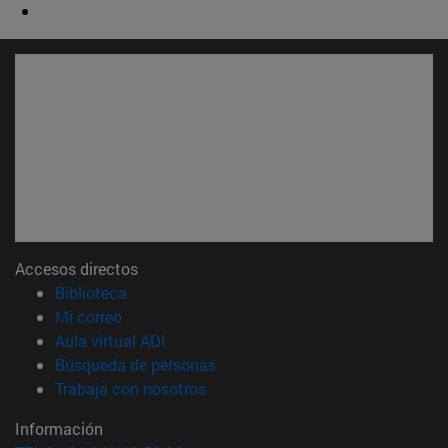
Accesos directos
(abre en nueva ventana)
Biblioteca
(abre en nueva ventana)
Mi correo
(abre en nueva ventana)
Aula virtual ADI
(abre en nueva ventana)
Búsqueda de personas
(abre en nueva ventana)
Trabaja con nosotros
Información