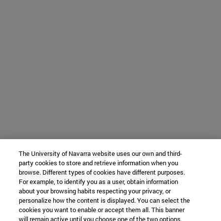
The University of Navarra website uses our own and third-
party cookies to store and retrieve information when you
browse. Different types of cookies have different purposes.
For example, to identify you as a user, obtain information
about your browsing habits respecting your privacy, or
personalize how the content is displayed. You can select the
cookies you want to enable or accept them all. This banner
will remain active until you choose one of the two options.