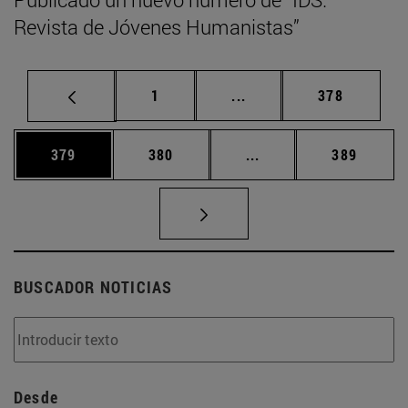
Revista de Jóvenes Humanistas”
Página
Páginas intermedias Us
Página
1
...
378
Página
Página
Páginas intermedias 
Página
379
380
...
389
BUSCADOR NOTICIAS
Desde