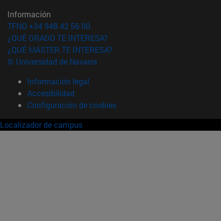
Información
TFNO +34 948 42 56 00
¿QUÉ GRADO TE INTERESA?
¿QUÉ MÁSTER TE INTERESA?
© Universidad de Navarra
Información legal
Accesibilidad
Configuración de cookies
Localizador de campus