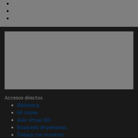
Accesos directos
(abre en nueva ventana)
Biblioteca
(abre en nueva ventana)
Mi correo
(abre en nueva ventana)
Aula virtual ADI
(abre en nueva ventana)
Búsqueda de personas
(abre en nueva ventana)
Trabaja con nosotros