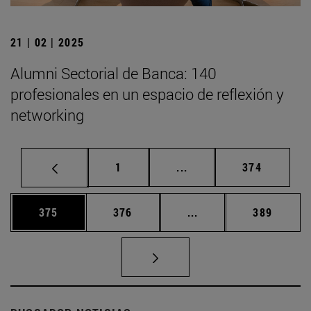
21 | 02 | 2025
Alumni Sectorial de Banca: 140
profesionales en un espacio de reflexión y
networking
Página
Páginas intermedias Us
Página
1
...
374
Página
Página
Páginas intermedias 
Página
375
376
...
389