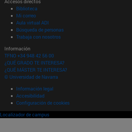
Accesos directos
(abre en nueva ventana)
Biblioteca
(abre en nueva ventana)
Mi correo
(abre en nueva ventana)
Aula virtual ADI
(abre en nueva ventana)
Búsqueda de personas
(abre en nueva ventana)
Trabaja con nosotros
Información
TFNO +34 948 42 56 00
¿QUÉ GRADO TE INTERESA?
¿QUÉ MÁSTER TE INTERESA?
© Universidad de Navarra
Información legal
Accesibilidad
Configuración de cookies
Localizador de campus