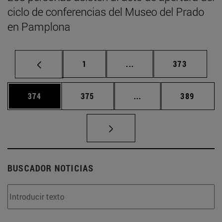
ciclo de conferencias del Museo del Prado
en Pamplona
Página
Páginas intermedias Us
Página
1
...
373
Página
Página
Páginas intermedias 
Página
374
375
...
389
BUSCADOR NOTICIAS