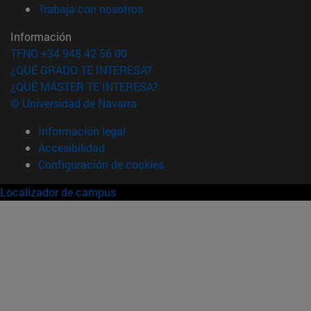
(abre en nueva ventana)
Trabaja con nosotros
Información
TFNO +34 948 42 56 00
¿QUÉ GRADO TE INTERESA?
¿QUÉ MÁSTER TE INTERESA?
© Universidad de Navarra
Información legal
Accesibilidad
Configuración de cookies
Localizador de campus