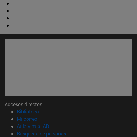
Accesos directos
(abre en nueva ventana)
Biblioteca
(abre en nueva ventana)
Mi correo
(abre en nueva ventana)
Aula virtual ADI
(abre en nueva ventana)
Búsqueda de personas