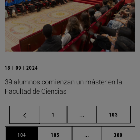
18 | 09 | 2024
39 alumnos comienzan un máster en la
Facultad de Ciencias
Página
Páginas intermedias Us
Página
1
...
103
Página
Página
Páginas intermedias 
Página
104
105
...
389