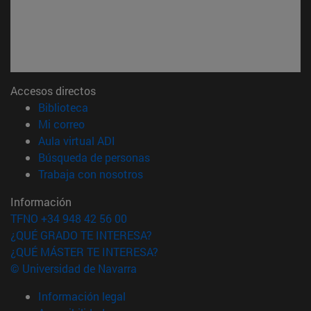
Accesos directos
(abre en nueva ventana)
Biblioteca
(abre en nueva ventana)
Mi correo
(abre en nueva ventana)
Aula virtual ADI
(abre en nueva ventana)
Búsqueda de personas
(abre en nueva ventana)
Trabaja con nosotros
Información
TFNO +34 948 42 56 00
¿QUÉ GRADO TE INTERESA?
¿QUÉ MÁSTER TE INTERESA?
© Universidad de Navarra
Información legal