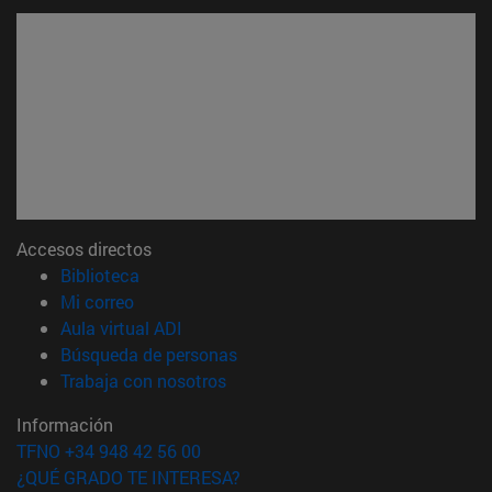
Accesos directos
(abre en nueva ventana)
Biblioteca
(abre en nueva ventana)
Mi correo
(abre en nueva ventana)
Aula virtual ADI
(abre en nueva ventana)
Búsqueda de personas
(abre en nueva ventana)
Trabaja con nosotros
Información
TFNO +34 948 42 56 00
¿QUÉ GRADO TE INTERESA?